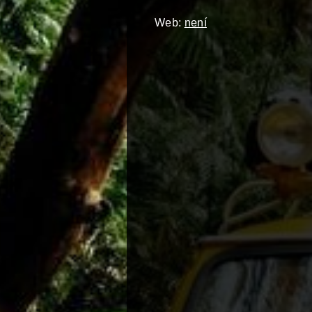
Web:
není