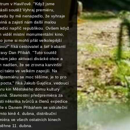
trum v Havířově. "Když jsme
ásili soutěž Vyhraj premiéru,
avdu by mě nenapadlo, že vyhraje
viná a zajistí nám další malou
edici napříč republikou. Ovšem když
m viděl místní monumentální kino,
o jsme si mohli přát velkolepější
vu!" říká cestovatel a šéf trabantí
ravy Dan Přibáň. "Tuto soutěž
mám jako aktivaci divácké obce a
m nadšen, že se zrovna karvinští
ci takto ve velkém zapojili. Na
dpremiéru se moc těšíme, je to pro
 pocta," říká Jakub Gajdica, vedoucí
aru kin Městského domu kultury
viná. Slavnostní předpremiéra za
sti několika tvůrců a členů expedice
ele s Danem Přibáňem se uskuteční
mto kině 4. dubna, distribuční
miéra ve všech ostatních kinech
běhne 11. dubna.