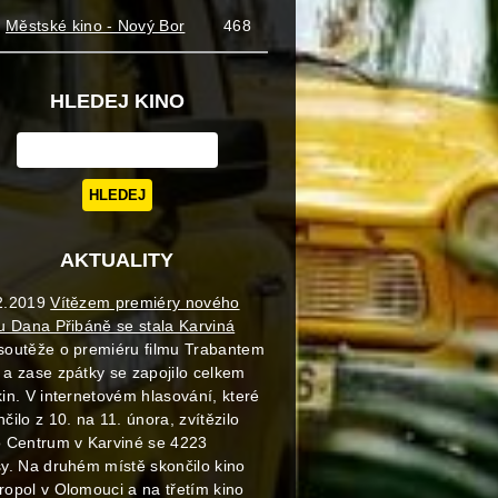
Městské kino - Nový Bor
468
HLEDEJ KINO
AKTUALITY
2.2019
Vítězem premiéry nového
mu Dana Přibáně se stala Karviná
soutěže o premiéru filmu Trabantem
 a zase zpátky se zapojilo celkem
kin. V internetovém hlasování, které
čilo z 10. na 11. února, zvítězilo
o Centrum v Karviné se 4223
sy. Na druhém místě skončilo kino
ropol v Olomouci a na třetím kino