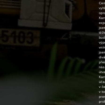
Cen
vyhl
opr
Kar
exp
jse
těžk
budo
výp
vní
jse
divá
pře
nás
útv
Kar
úča
v č
v to
pre
pro