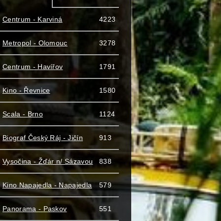
Centrum - Karviná
4223
Metropol - Olomouc
3278
Centrum - Havířov
1791
Kino - Řevnice
1580
Scala - Brno
1124
Biograf Český Ráj - Jičín
913
Vysočina - Žďár n/ Sázavou
838
Kino Napajedla - Napajedla
579
Panorama - Paskov
551