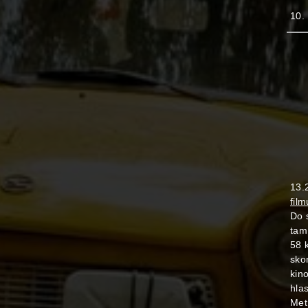
10.
13.
fil
Do 
tam
58 
skon
kin
hla
Met