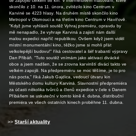
se zapojilo celkem 58 kin. V internetovém hlasování, které
skončilo z 10. na 11. února, zvítězilo kino Centrum v
Karviné se 4223 hlasy. Na druhém místě skončilo kino
Metropol v Olomouci a na třetím kino Centrum v Havířově.
"Když jsme vyhlásili soutěž Vyhraj premiéru, opravdu by
mě nenapadlo, že vyhraje Karviná a zajistí nám další
malou expedici napříč republikou. Ovšem když jsem viděl
místní monumentální kino, těžko jsme si mohli přát
velkolepější budovu!" říká cestovatel a šéf trabantí výpravy
Dan Přibáň. "Tuto soutěž vnímám jako aktivaci divácké
obce a jsem nadšen, že se zrovna karvinští diváci takto ve
velkém zapojili. Na předpremiéru se moc těšíme, je to pro
nás pocta," říká Jakub Gajdica, vedoucí útvaru kin
Městského domu kultury Karviná. Slavnostní předpremiéra
za účasti několika tvůrců a členů expedice v čele s Danem
Přibáňem se uskuteční v tomto kině 4. dubna, distribuční
premiéra ve všech ostatních kinech proběhne 11. dubna.
>>
Starší aktuality