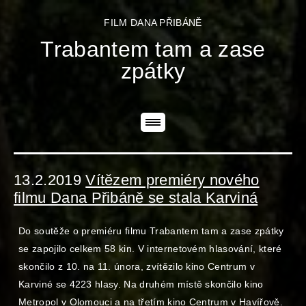
FILM DANA PŘIBÁNĚ
Trabantem tam a zase
zpátky
13.2.2019
Vítězem premiéry nového
filmu Dana Přibáně se stala Karviná
Do soutěže o premiéru filmu Trabantem tam a zase zpátky
se zapojilo celkem 58 kin. V internetovém hlasování, které
skončilo z 10. na 11. února, zvítězilo kino Centrum v
Karviné se 4223 hlasy. Na druhém místě skončilo kino
Metropol v Olomouci a na třetím kino Centrum v Havířově.