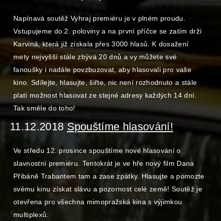
Napínavá soutěž Vyhraj premiéru je v plném proudu.
Vstupujeme do 2. poloviny a na první příčce se zatím drží
Karviná, která již získala přes 3000 hlasů. K dosažení
mety nejvyšší stále zbývá 20 dnů a vy můžete své
fanoušky i nadále povzbuzovat, aby hlasovali pro vaše
kino. Sdílejte, hlasujte, šiřte, nic není rozhodnuto a stále
platí možnost hlasovat ze stejné adresy každých 14 dní.
Tak směle do toho!
11.12.2018
Spouštíme hlasování!
Ve středu 12. prosince spouštíme nové hlasování o
slavnostní premiéru. Tentokrát je ve hře nový film Dana
Přibáně Trabantem tam a zase zpátky. Hlasujte a pomozte
svému kinu získat slávu a pozornost celé země! Soutěž je
otevřena pro všechna mimopražská kina s výjimkou
multiplexů.