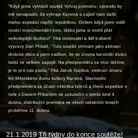
"Když jsme vyhlásili soutěž Vyhraj premiéru, opravdu by
mě nenapadlo, že vyhraje Karviná a zajistí nám další
malou expedici napříč republikou. Ovšem když jsem viděl
místní monumentální kino, těžko jsme si mohli přát
velkolepější budovu!" říká cestovatel a šéf trabantí
výpravy Dan Přibáň. "Tuto soutěž vnímám jako aktivaci
divácké obce a jsem nadšen, že se zrovna karvinští diváci
takto ve velkém zapojili. Na předpremiéru se moc těšíme,
je to pro nás pocta," říká Jakub Gajdica, vedoucí útvaru
kin Městského domu kultury Karviná. Slavnostní
předpremiéra za účasti několika tvůrců a členů expedice v
čele s Danem Přibáňem se uskuteční v tomto kině 4.
dubna, distribuční premiéra ve všech ostatních kinech
proběhne 11. dubna.
21.1.2019
Tři týdny do konce soutěže!