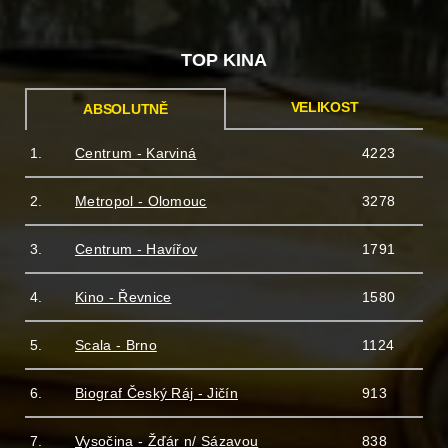
TOP KINA
VELIKOST
ABSOLUTNĚ
1.
Centrum - Karviná
4223
2.
Metropol - Olomouc
3278
3.
Centrum - Havířov
1791
4.
Kino - Řevnice
1580
5.
Scala - Brno
1124
6.
Biograf Český Ráj - Jičín
913
7.
Vysočina - Žďár n/ Sázavou
838