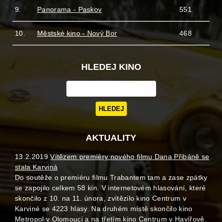
9.
Panorama - Paskov
551
10.
Městské kino - Nový Bor
468
HLEDEJ KINO
AKTUALITY
13.2.2019
Vítězem premiéry nového filmu Dana Přibáně se
stala Karviná
Do soutěže o premiéru filmu Trabantem tam a zase zpátky
se zapojilo celkem 58 kin. V internetovém hlasování, které
skončilo z 10. na 11. února, zvítězilo kino Centrum v
Karviné se 4223 hlasy. Na druhém místě skončilo kino
Metropol v Olomouci a na třetím kino Centrum v Havířově.