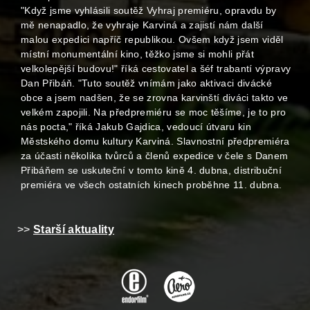
"Když jsme vyhlásili soutěž Vyhraj premiéru, opravdu by
mě nenapadlo, že vyhraje Karviná a zajistí nám další
malou expedici napříč republikou. Ovšem když jsem viděl
místní monumentální kino, těžko jsme si mohli přát
velkolepější budovu!" říká cestovatel a šéf trabantí výpravy
Dan Přibáň. "Tuto soutěž vnímám jako aktivaci divácké
obce a jsem nadšen, že se zrovna karvinští diváci takto ve
velkém zapojili. Na předpremiéru se moc těšíme, je to pro
nás pocta," říká Jakub Gajdica, vedoucí útvaru kin
Městského domu kultury Karviná. Slavnostní předpremiéra
za účasti několika tvůrců a členů expedice v čele s Danem
Přibáňem se uskuteční v tomto kině 4. dubna, distribuční
premiéra ve všech ostatních kinech proběhne 11. dubna.
>>
Starší aktuality