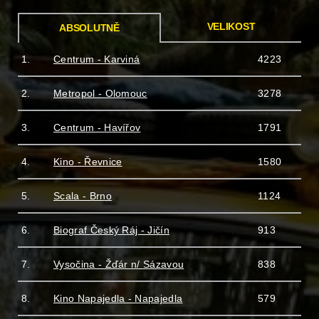
VELIKOST
ABSOLUTNĚ
1.
Centrum - Karviná
4223
2.
Metropol - Olomouc
3278
3.
Centrum - Havířov
1791
4.
Kino - Řevnice
1580
5.
Scala - Brno
1124
6.
Biograf Český Ráj - Jičín
913
7.
Vysočina - Žďár n/ Sázavou
838
8.
Kino Napajedla - Napajedla
579