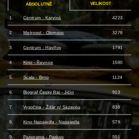
VELIKOST
ABSOLUTNĚ
1.
Centrum - Karviná
4223
2.
Metropol - Olomouc
3278
3.
Centrum - Havířov
1791
4.
Kino - Řevnice
1580
5.
Scala - Brno
1124
6.
Biograf Český Ráj - Jičín
913
7.
Vysočina - Žďár n/ Sázavou
838
8.
Kino Napajedla - Napajedla
579
9.
Panorama - Paskov
551