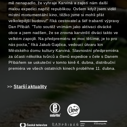
mě nenapadlo, že vyhraje Karviná a zajistí nám další
malou expedici napříč republikou. Ovšem když jsem viděl
místní monumentální kino, těžko jsme si mohli přát
velkolepější budovu!" říká cestovatel a šéf trabantí výpravy
Dan Přibáň. "Tuto soutěž vnímám jako aktivaci divácké
obce a jsem nadšen, že se zrovna karvinští diváci takto ve
velkém zapojili. Na předpremiéru se moc těšíme, je to pro
nás pocta," říká Jakub Gajdica, vedoucí útvaru kin
Městského domu kultury Karviná. Slavnostní předpremiéra
za účasti několika tvůrců a členů expedice v čele s Danem
Přibáňem se uskuteční v tomto kině 4. dubna, distribuční
premiéra ve všech ostatních kinech proběhne 11. dubna.
>>
Starší aktuality