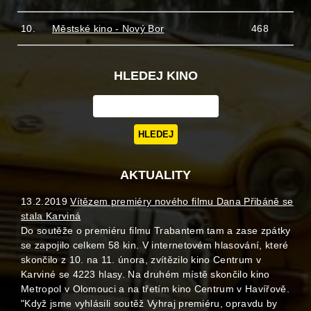
10.
Městské kino - Nový Bor
468
HLEDEJ KINO
AKTUALITY
13.2.2019
Vítězem premiéry nového filmu Dana Přibáně se
stala Karviná
Do soutěže o premiéru filmu Trabantem tam a zase zpátky
se zapojilo celkem 58 kin. V internetovém hlasování, které
skončilo z 10. na 11. února, zvítězilo kino Centrum v
Karviné se 4223 hlasy. Na druhém místě skončilo kino
Metropol v Olomouci a na třetím kino Centrum v Havířově.
"Když jsme vyhlásili soutěž Vyhraj premiéru, opravdu by