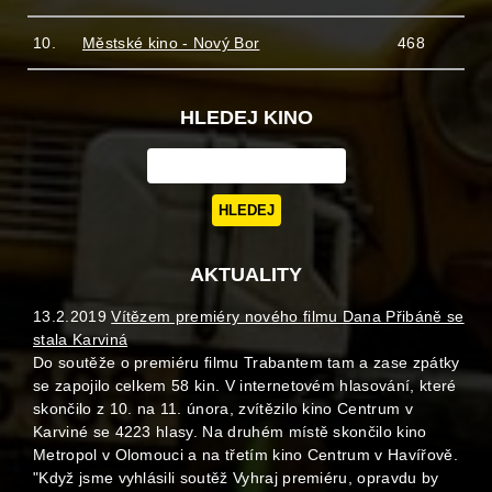
10.
Městské kino - Nový Bor
468
HLEDEJ KINO
AKTUALITY
13.2.2019
Vítězem premiéry nového filmu Dana Přibáně se
stala Karviná
Do soutěže o premiéru filmu Trabantem tam a zase zpátky
se zapojilo celkem 58 kin. V internetovém hlasování, které
skončilo z 10. na 11. února, zvítězilo kino Centrum v
Karviné se 4223 hlasy. Na druhém místě skončilo kino
Metropol v Olomouci a na třetím kino Centrum v Havířově.
"Když jsme vyhlásili soutěž Vyhraj premiéru, opravdu by