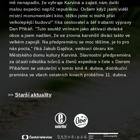
mě nenapadlo, že vyhraje Karviná a zajistí nám další
malou expedici napříč republikou. Ovšem když jsem viděl
místní monumentální kino, těžko jsme si mohli přát
velkolepější budovu!" říká cestovatel a šéf trabantí výpravy
Dan Přibáň. "Tuto soutěž vnímám jako aktivaci divácké
obce a jsem nadšen, že se zrovna karvinští diváci takto ve
velkém zapojili. Na předpremiéru se moc těšíme, je to pro
nás pocta," říká Jakub Gajdica, vedoucí útvaru kin
Městského domu kultury Karviná. Slavnostní předpremiéra
za účasti několika tvůrců a členů expedice v čele s Danem
Přibáňem se uskuteční v tomto kině 4. dubna, distribuční
premiéra ve všech ostatních kinech proběhne 11. dubna.
>>
Starší aktuality