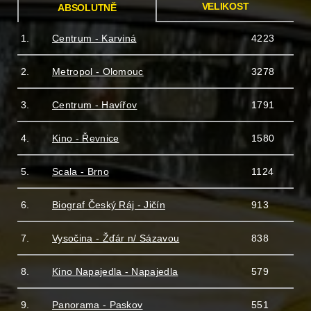
VELIKOST
ABSOLUTNĚ
1.
Centrum - Karviná
4223
2.
Metropol - Olomouc
3278
3.
Centrum - Havířov
1791
4.
Kino - Řevnice
1580
5.
Scala - Brno
1124
6.
Biograf Český Ráj - Jičín
913
7.
Vysočina - Žďár n/ Sázavou
838
8.
Kino Napajedla - Napajedla
579
9.
Panorama - Paskov
551