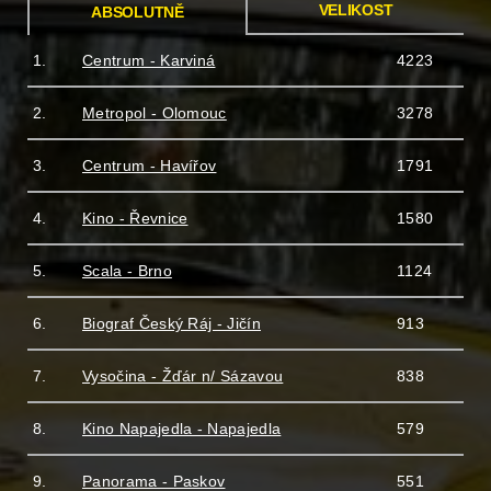
VELIKOST
ABSOLUTNĚ
1.
Centrum - Karviná
4223
2.
Metropol - Olomouc
3278
3.
Centrum - Havířov
1791
4.
Kino - Řevnice
1580
5.
Scala - Brno
1124
6.
Biograf Český Ráj - Jičín
913
7.
Vysočina - Žďár n/ Sázavou
838
8.
Kino Napajedla - Napajedla
579
9.
Panorama - Paskov
551