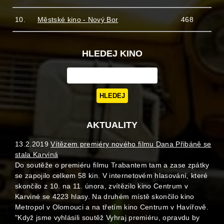
10.
Městské kino - Nový Bor
468
HLEDEJ KINO
AKTUALITY
13.2.2019
Vítězem premiéry nového filmu Dana Přibáně se
stala Karviná
Do soutěže o premiéru filmu Trabantem tam a zase zpátky
se zapojilo celkem 58 kin. V internetovém hlasování, které
skončilo z 10. na 11. února, zvítězilo kino Centrum v
Karviné se 4223 hlasy. Na druhém místě skončilo kino
Metropol v Olomouci a na třetím kino Centrum v Havířově.
"Když jsme vyhlásili soutěž Vyhraj premiéru, opravdu by