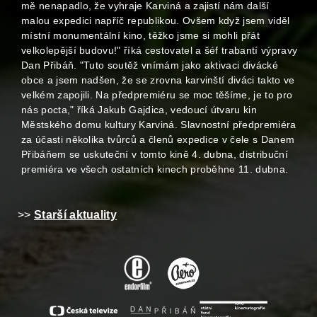
mě nenapadlo, že vyhraje Karviná a zajistí nám další
malou expedici napříč republikou. Ovšem když jsem viděl
místní monumentální kino, těžko jsme si mohli přát
velkolepější budovu!" říká cestovatel a šéf trabantí výpravy
Dan Přibáň. "Tuto soutěž vnímám jako aktivaci divácké
obce a jsem nadšen, že se zrovna karvinští diváci takto ve
velkém zapojili. Na předpremiéru se moc těšíme, je to pro
nás pocta," říká Jakub Gajdica, vedoucí útvaru kin
Městského domu kultury Karviná. Slavnostní předpremiéra
za účasti několika tvůrců a členů expedice v čele s Danem
Přibáňem se uskuteční v tomto kině 4. dubna, distribuční
premiéra ve všech ostatních kinech proběhne 11. dubna.
>>
Starší aktuality